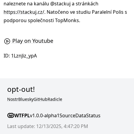
naleznete na kanálu @stackuj a stránkách
https://stackuj.cz/
. Natočeno ve studiu Paralelní Polis s
podporou společnosti TopMonks.
Play on Youtube
ID:
1LznJiz_ypA
opt-out!
Nostr
Bluesky
GitHub
Radicle
WTFPL
v1.0.0-alpha1
Source
Data
Status
Last update: 12/13/2025, 4:47:20 PM