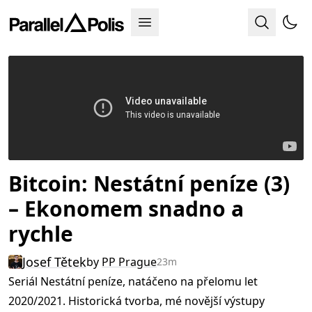
Bitcoin: Nestátní peníze (3)
– Ekonomem snadno a
rychle
Josef Tětek
by
PP Prague
23m
Seriál Nestátní peníze, natáčeno na přelomu let
2020/2021. Historická tvorba, mé novější výstupy