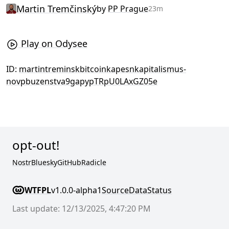
Martin Tremčinský
by
PP Prague
23m
Play on Odysee
ID:
martintreminskbitcoinkapesnkapitalismus-
novpbuzenstva9gapypTRpU0LAxGZ05e
opt-out!
Nostr
Bluesky
GitHub
Radicle
WTFPL
v1.0.0-alpha1
Source
Data
Status
Last update: 12/13/2025, 4:47:20 PM