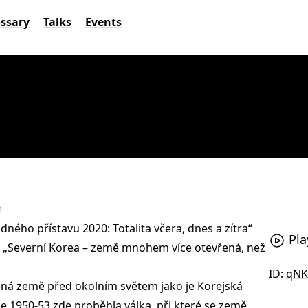
ossary
Talks
Events
m
ého přístavu 2020: Totalita včera, dnes a zítra“
Pla
u „Severní Korea – země mnohem více otevřená, než
ID:
qNK
ená země před okolním světem jako je Korejská
e 1950-53 zde proběhla válka, při které se země