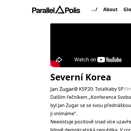
→/
About
Gl
Severní Korea
Jan Zugar
@
KSP20: Totalita
by
SP
33
Dalším řečníkem „Konference Svobodn
byl Jan Zugar se se svou přednáško
ji vnímáme“.
Neexistuje pocitově snad více uzavř
lidově demokratická republika. V roc