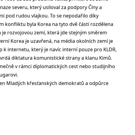
 snaze severu, který usiloval za podpory Číny a
mi pod rudou vlajkou. To se nepodařilo díky
ém konfliktu byla Korea na tyto dvě části rozdělena
a je rozvojovou zemí, která jde stejným směrem
everní Korea je uzavřená, na média okolních zemí je
k internetu, který je navíc interní pouze pro KLDR,
vrdá diktatura komunistické strany a klanu Kimů.
imečně v rámci diplomatických cest nebo studijního
ugarovi.
 člen Mladých křesťanských demokratů a odpůrce