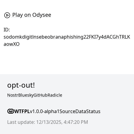
Play on Odysee
ID:
sodomkdigitlnsebeobranaphishing22FKI7y4dACGhTRLK
aowXO
opt-out!
Nostr
Bluesky
GitHub
Radicle
WTFPL
v1.0.0-alpha1
Source
Data
Status
Last update: 12/13/2025, 4:47:20 PM