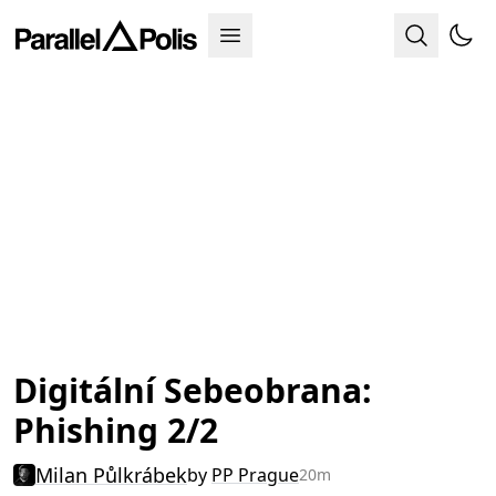
Digitální Sebeobrana:
Phishing 2/2
Milan Půlkrábek
by
PP Prague
20m